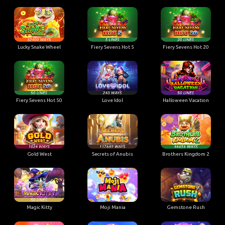
Lucky Snake Wheel
Fiery Sevens Hot 5
Fiery Sevens Hot 20
Fiery Sevens Hot 50
Love Idol
Halloween Vacation
Gold West
Secrets of Anubis
Brothers Kingdom 2
Magic Kitty
Moji Mania
Gemstone Rush