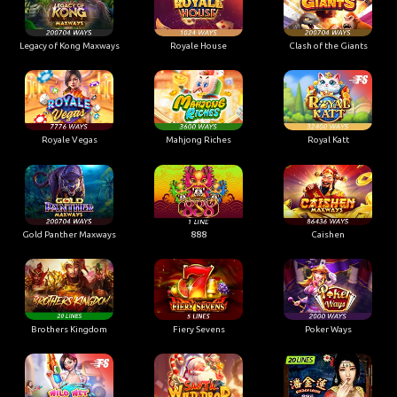
Legacy of Kong Maxways
Royale House
Clash of the Giants
Royale Vegas
Mahjong Riches
Royal Katt
Gold Panther Maxways
888
Caishen
Brothers Kingdom
Fiery Sevens
Poker Ways