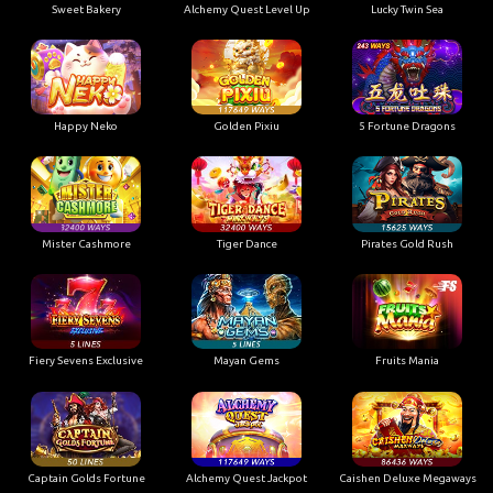
Sweet Bakery
Alchemy Quest Level Up
Lucky Twin Sea
Happy Neko
Golden Pixiu
5 Fortune Dragons
Mister Cashmore
Tiger Dance
Pirates Gold Rush
Fiery Sevens Exclusive
Mayan Gems
Fruits Mania
Captain Golds Fortune
Alchemy Quest Jackpot
Caishen Deluxe Megaways