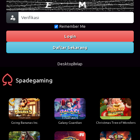
Remember Me
Login
Daftar Sekarang
Desktop
Wap
Spadegaming
Going Bananas Inc.
Galaxy Guardian
Christmas Tree of Wonders