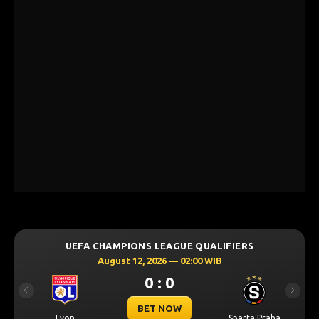
S LEAGUE QUALIFIERS
UEFA CHAMPIONS LEA
 2026 — 02:00 WIB
August 12, 2026 
0 : 0
0 : 
Previous
Next
ET NOW
BET N
Sparta Praha
SK Sturm Graz