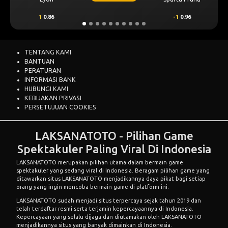
-1
0.96
-0.5
0.95
TENTANG KAMI
BANTUAN
PERATURAN
INFORMASI BANK
HUBUNGI KAMI
KEBIJAKAN PRIVASI
PERSETUJUAN COOKIES
LAKSANATOTO - Pilihan Game
Spektakuler Paling Viral Di Indonesia
LAKSANATOTO
merupakan pilihan utama dalam bermain game
spektakuler yang sedang viral di Indonesia. Beragam pilihan game yang
ditawarkan situs LAKSANATOTO menjadikannya daya pikat bagi setiap
orang yang ingin mencoba bermain game di platform ini.
LAKSANATOTO sudah menjadi situs terpercaya sejak tahun 2019 dan
telah terdaftar resmi serta terjamin kepercayaannya di Indonesia.
Kepercayaan yang selalu dijaga dan diutamakan oleh LAKSANATOTO
menjadikannya situs yang banyak dimainkan di Indonesia.